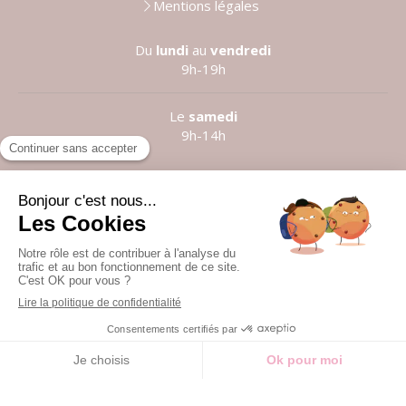
Mentions légales
Du
lundi
au
vendredi
9h-19h
Le
samedi
9h-14h
Prendre rendez-vous
©2021 Anne LE LOUARN
Création et référencement du site par Simplébo
Site partenaire de
Institut Cassiopée