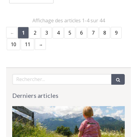
Affichage des articles 1-4 sur 44
1
2
3
4
5
6
7
8
9
10
11
Rechercher
Derniers articles