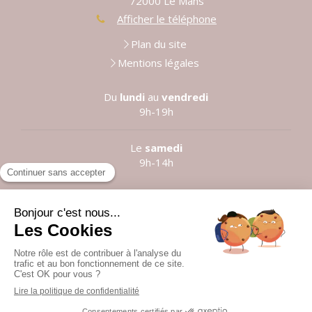
72000
Le Mans
Afficher le téléphone
Plan du site
Mentions légales
Du
lundi
au
vendredi
9h-19h
Le
samedi
9h-14h
Prendre rendez-vous
©2021 Anne LE LOUARN