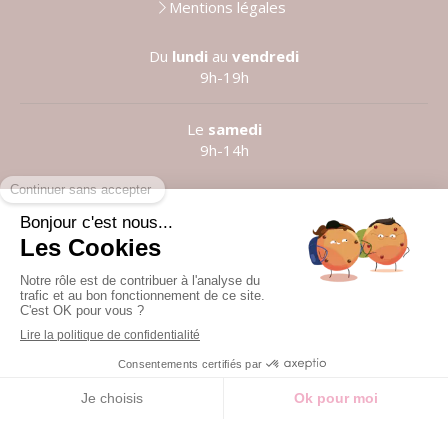
Mentions légales
Du
lundi
au
vendredi
9h-19h
Le
samedi
9h-14h
Prendre rendez-vous
©2021 Anne LE LOUARN
Création et référencement du site par Simplébo
Site partenaire de
Institut Cassiopée