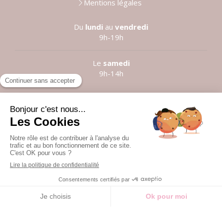
Mentions légales
Du
lundi
au
vendredi
9h-19h
Le
samedi
9h-14h
Prendre rendez-vous
©2021 Anne LE LOUARN
Création et référencement du site par Simplébo
Site partenaire de
Institut Cassiopée