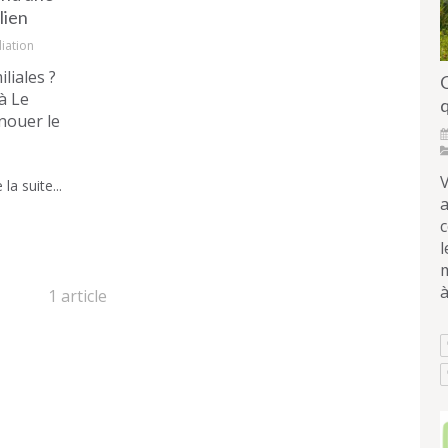
lien
iation
liales ?
à Le
nouer le
V
 la suite...
l
m
à
1 article