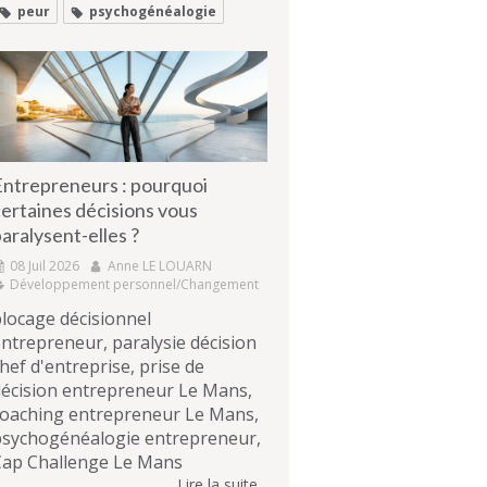
peur
psychogénéalogie
Entrepreneurs : pourquoi
ertaines décisions vous
aralysent-elles ?
08 Juil 2026
Anne LE LOUARN
Développement personnel/Changement
locage décisionnel
ntrepreneur, paralysie décision
hef d'entreprise, prise de
écision entrepreneur Le Mans,
coaching entrepreneur Le Mans,
psychogénéalogie entrepreneur,
Cap Challenge Le Mans
Lire la suite...