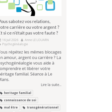
ous sabotez vos relations,
otre carrière ou votre argent ?
t si ce n'était pas votre faute ?
16 Juil 2026
Anne LE LOUARN
Psychogénéalogie
Vous répétez les mêmes blocages
n amour, argent ou carrière ? La
psychogénéalogie vous aide à
omprendre et libérer votre
éritage familial. Séance à Le
Mans.
Lire la suite...
heritage familial
connaissance de soi
mal être
transgénérationnel