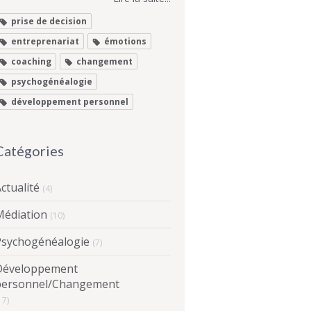
prise de decision
entreprenariat
émotions
coaching
changement
psychogénéalogie
développement personnel
Catégories
ctualité
(4)
Médiation
(10)
Psychogénéalogie
(7)
Développement
personnel/Changement
17)