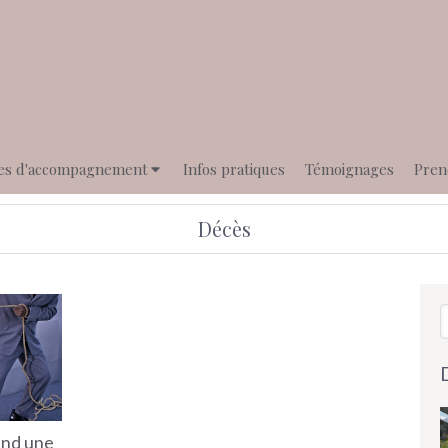
es d'accompagnement
Infos pratiques
Témoignages
Pren
Décès
R
uand une