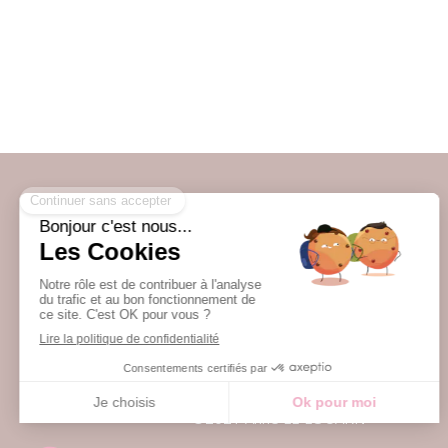
Accueil
Qui suis-je ?
Infos pratiques
Témoignages
Contact
©2021 Anne LE LOUARN