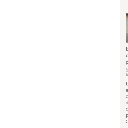
c
p
b
e
c
d