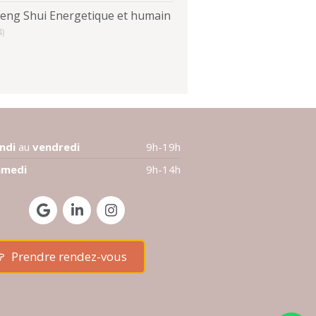
Feng Shui Energetique et humain
4)
undi
au
vendredi
9h-19h
amedi
9h-14h
Prendre rendez-vous