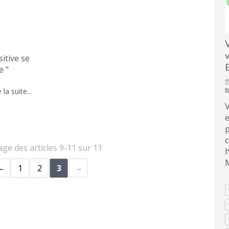
V
v
ive se
E
e "
 la suite...
e
c
age des articles 9-11 sur 11
h
1
2
3