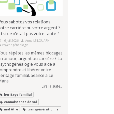
ous sabotez vos relations,
otre carrière ou votre argent ?
t si ce n'était pas votre faute ?
16 Juil 2026
Anne LE LOUARN
Psychogénéalogie
Vous répétez les mêmes blocages
n amour, argent ou carrière ? La
psychogénéalogie vous aide à
omprendre et libérer votre
éritage familial. Séance à Le
Mans.
Lire la suite...
heritage familial
connaissance de soi
mal être
transgénérationnel