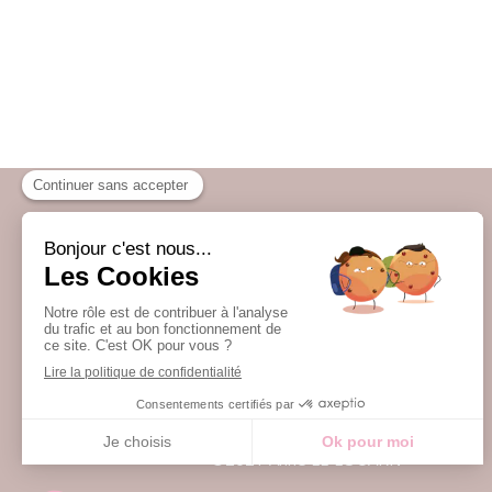
Accueil
Qui suis-je ?
Infos pratiques
Témoignages
Contact
©2021 Anne LE LOUARN