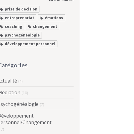
prise de decision
entreprenariat
émotions
coaching
changement
psychogénéalogie
développement personnel
Catégories
ctualité
(4)
Médiation
(10)
Psychogénéalogie
(7)
Développement
personnel/Changement
17)