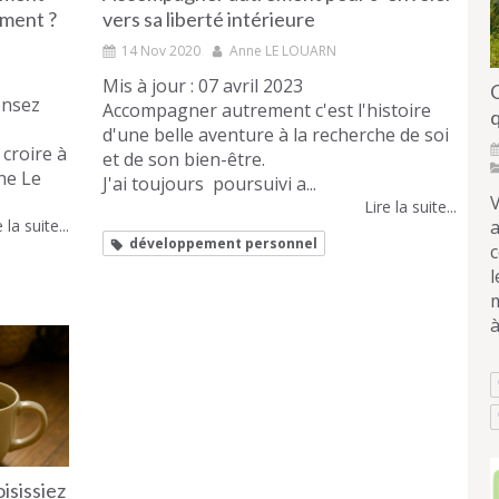
ment ?
vers sa liberté intérieure
14 Nov 2020
Anne LE LOUARN
Mis à jour : 07 avril 2023
ensez
Accompagner autrement c'est l'histoire
d'une belle aventure à la recherche de soi
croire à
et de son bien-être.
ne Le
J'ai toujours poursuivi a...
V
Lire la suite...
 la suite...
développement personnel
l
m
à
oisissiez