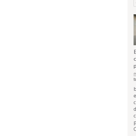
c
p
b
e
c
d