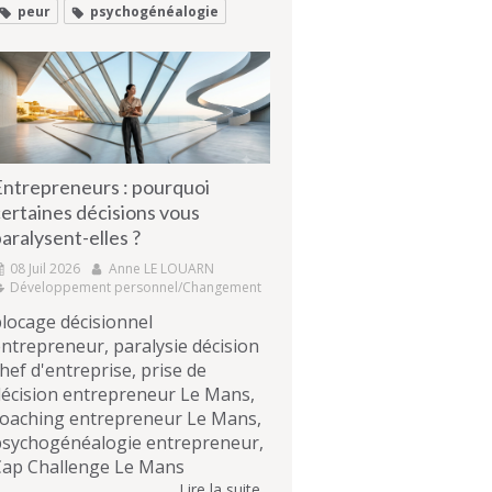
peur
psychogénéalogie
Entrepreneurs : pourquoi
ertaines décisions vous
aralysent-elles ?
08 Juil 2026
Anne LE LOUARN
Développement personnel/Changement
locage décisionnel
ntrepreneur, paralysie décision
hef d'entreprise, prise de
écision entrepreneur Le Mans,
coaching entrepreneur Le Mans,
psychogénéalogie entrepreneur,
Cap Challenge Le Mans
Lire la suite...