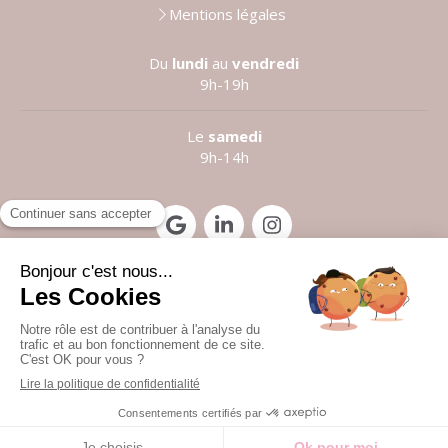
Mentions légales
Du
lundi
au
vendredi
9h-19h
Le
samedi
9h-14h
Prendre rendez-vous
©2021 Anne LE LOUARN
Création et référencement du site par Simplébo
Site partenaire de
Institut Cassiopée