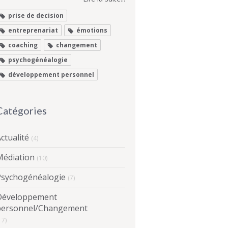
prise de decision
entreprenariat
émotions
coaching
changement
psychogénéalogie
développement personnel
Catégories
ctualité
(4)
Médiation
(10)
Psychogénéalogie
(7)
Développement
personnel/Changement
17)