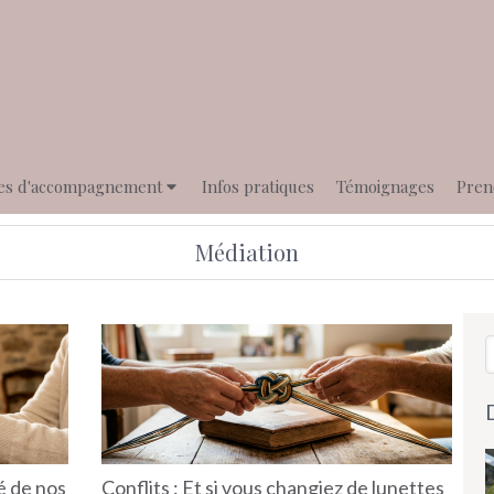
es d'accompagnement
Infos pratiques
Témoignages
Pren
Médiation
R
té de nos
Conflits : Et si vous changiez de lunettes