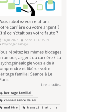
ous sabotez vos relations,
otre carrière ou votre argent ?
t si ce n'était pas votre faute ?
16 Juil 2026
Anne LE LOUARN
Psychogénéalogie
Vous répétez les mêmes blocages
n amour, argent ou carrière ? La
psychogénéalogie vous aide à
omprendre et libérer votre
éritage familial. Séance à Le
Mans.
Lire la suite...
heritage familial
connaissance de soi
mal être
transgénérationnel