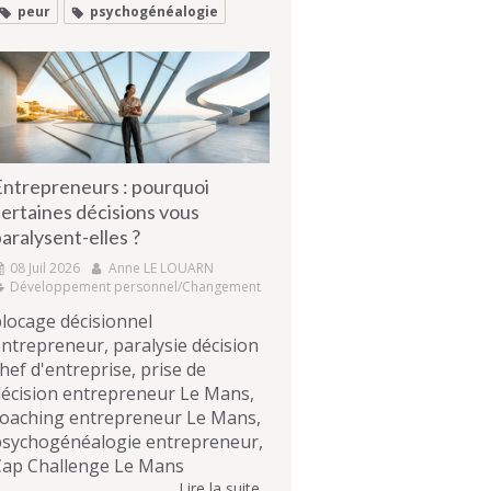
peur
psychogénéalogie
Entrepreneurs : pourquoi
ertaines décisions vous
aralysent-elles ?
08 Juil 2026
Anne LE LOUARN
Développement personnel/Changement
locage décisionnel
ntrepreneur, paralysie décision
hef d'entreprise, prise de
écision entrepreneur Le Mans,
coaching entrepreneur Le Mans,
psychogénéalogie entrepreneur,
Cap Challenge Le Mans
Lire la suite...