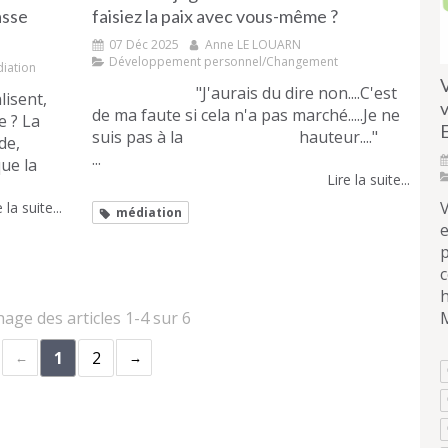
asse
faisiez la paix avec vous-même ?
07 Déc 2025
Anne LE LOUARN
Développement personnel/Changement
iation
V
"J'aurais du dire non....C'est
lisent,
v
de ma faute si cela n'a pas marché.....Je ne
e ? La
E
suis pas à la hauteur...."
de,
...
ue la
Lire la suite...
 la suite...
médiation
e
c
h
hage des articles 1-4 sur 6
1
2