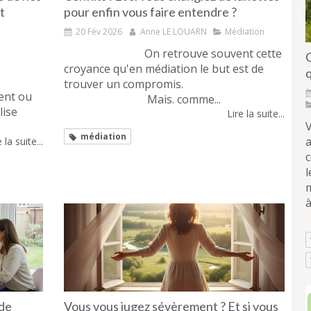
t
pour enfin vous faire entendre ?
20 Fév 2026
Anne LE LOUARN
Médiation
On retrouve souvent cette
croyance qu'en médiation le but est de
trouver un compromis.
ent ou
Mais. comme...
lise
Lire la suite...
V
médiation
 la suite...
l
m
à
 de
Vous vous jugez sévèrement ? Et si vous