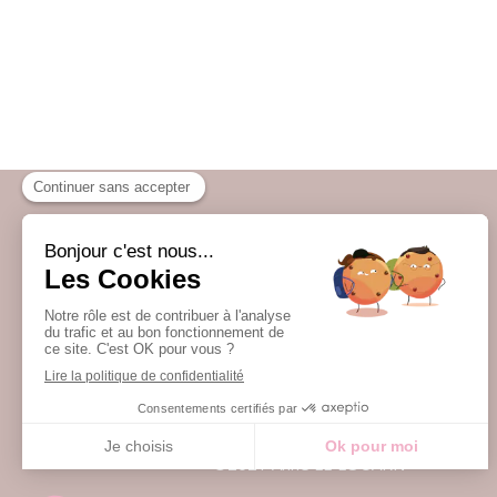
Accueil
Qui suis-je ?
Infos pratiques
Témoignages
Contact
©2021 Anne LE LOUARN