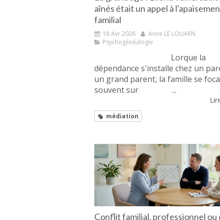
aînés était un appel à l'apaisemen
familial
18 Avr 2026
Anne LE LOUARN
Psychogénéalogie
Lorque la
dépendance s'installe chez un par
un grand parent, la famille se foca
souvent sur ...
Lire
médiation
Conflit familial, professionnel ou