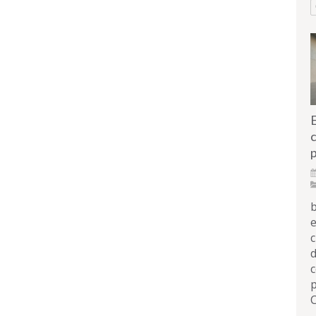
c
p
b
e
c
d