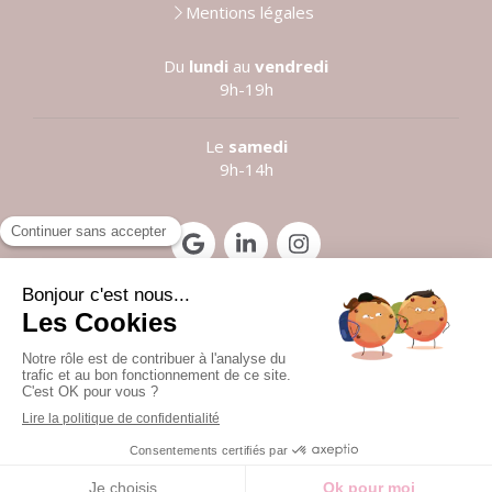
Mentions légales
Du
lundi
au
vendredi
9h-19h
Le
samedi
9h-14h
Prendre rendez-vous
©2021 Anne LE LOUARN
Création et référencement du site par Simplébo
Site partenaire de
Institut Cassiopée