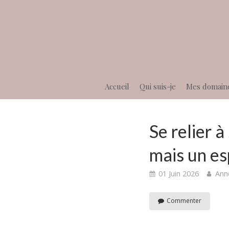
Accueil
Qui suis-je
Mes domain
Se relier à
mais un es
01 Juin 2026
Ann
Commenter
Nous vivons dan