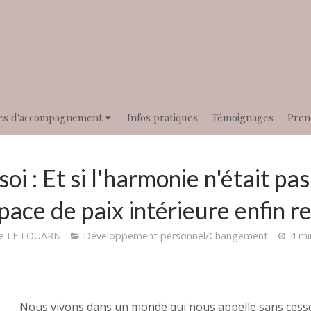
es d'accompagnement
Infos pratiques
Témoignages
Pren
 soi : Et si l'harmonie n'était pa
pace de paix intérieure enfin r
e LE LOUARN
Développement personnel/Changement
4 mi
s un monde qui nous appelle sans cesse vers l