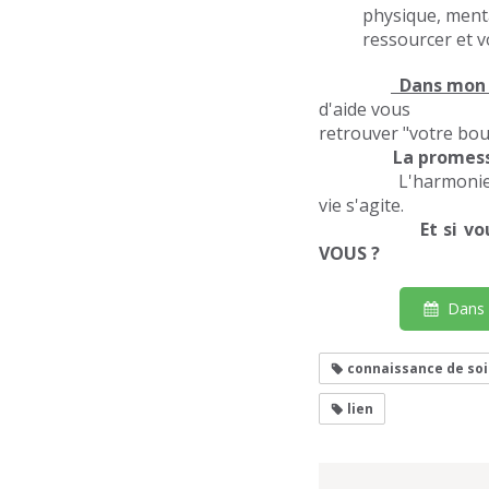
physique, menta
ressourcer et v
Dans mon
d'aide vous appre
retrouver "votre 
La promesse ? 
L'harmonie n'est p
vie s'agite.
Et si vous preni
VOUS ?
Dans 
connaissance de soi
lien