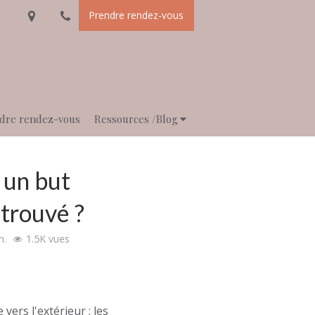
Prendre rendez-vous
dre rendez-vous
Ressources /Blog
s un but
etrouvé ?
n.
1.5K vues
'extérieur : les