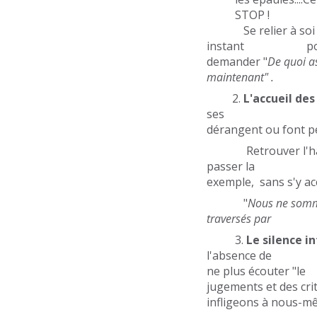
STOP !
Se relier à soi
instant pour éco
demander "
De quo
maintenant" .
2.
L'accueil de
ses émotion
dérangent ou font p
Retrouver l'harmon
passer la tris
exemple, sans s'y ac
"
Nous ne somm
traversés par no
3.
Le silence i
l'absence de brui
ne plus écout
jugements et des
infligeons à nous-m