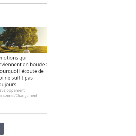
motions qui
eviennent en boucle :
ourquoi l'écoute de
oi ne suffit pas
oujours
éveloppement
ersonnel/Changement