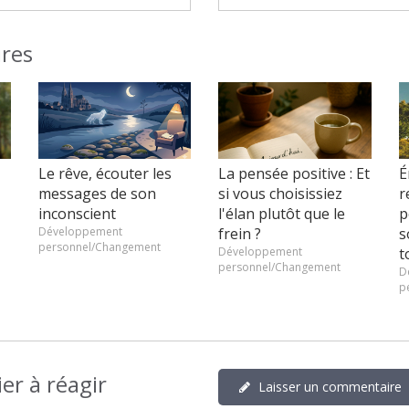
ires
Le rêve, écouter les
La pensée positive : Et
É
messages de son
si vous choisissiez
r
inconscient
l'élan plutôt que le
p
Développement
frein ?
s
personnel/Changement
Développement
t
personnel/Changement
D
p
er à réagir
Laisser un commentaire