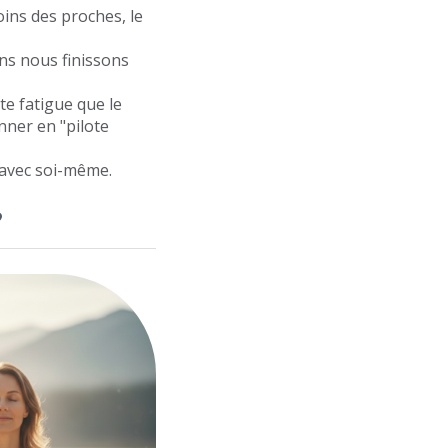
es proches, le
nous finissons
atigue que le
 en "pilote
c soi-même.
?