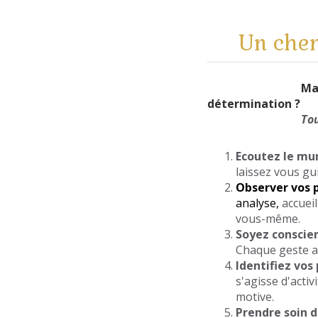
Un chem
Mais comment 
détermination ?
To
Ecoutez le mu
laissez vous gu
Observer vos 
analyse,
accueil
vous-même.
Soyez conscien
Chaque geste a
Identifiez vos
s'agisse d'activ
motive.
Prendre soin d