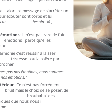
est alors ce message de s'arrêter un
uter sont corps et lui
i as tu besoin là ,
s émotions
: Il n'est pas rare de fuir
s parce qu'elles
eur.
ie c'est réussir à laisser
tesse ou la colère par
crocher.
es pas nos émotions, nous sommes
s émotions."
ntérieur
: Ce n'est pas forcément
t mais le choix de se poser, de
er "le brouhaha" des
 critiques que nous nous i
ême.