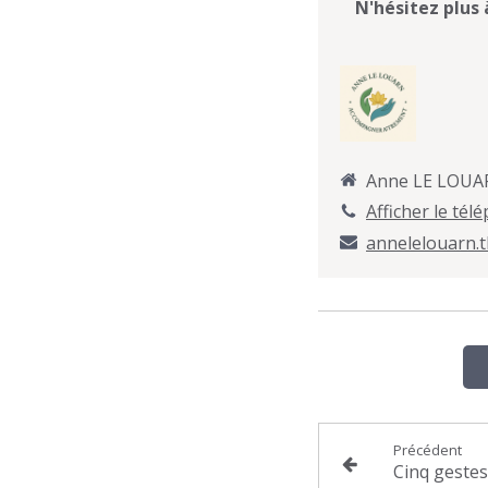
N'hésitez plus 
Anne LE LOU
Afficher le tél
annelelouarn
Précédent