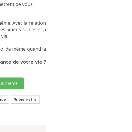
mettent de vous
même. Avec la relation
imites saines et à
vie.
olide même quand la
te de votre vie ?
vous-même
aide
bien-être