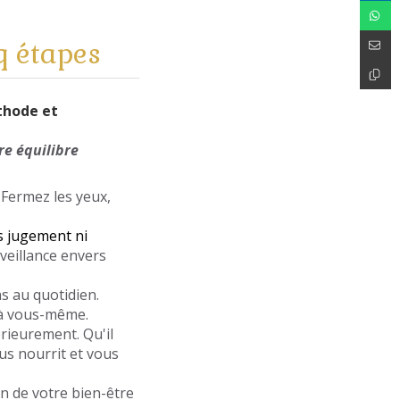
q étapes
ode et
re équilibre
 Fermez les yeux,
s jugement ni
nveillance envers
s au quotidien.
 à vous-même.
érieurement. Qu'il
ous nourrit et vous
n de votre bien-être