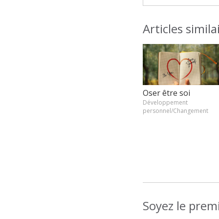
Articles simila
Oser être soi
Développement
personnel/Changement
Soyez le premi