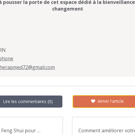
à pousser la porte de cet espace dédié à la bienveillance 
changement
ARN
éphone
.therapmed72@gmail.com
Aimer l'article
Lire les commentaires (0)
Cinq gestes Feng Shui pour transformer l'énergie de votre maison dès aujourd'hui