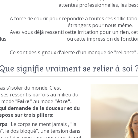
les attentes professionnelles, les besoins d
ir pour répondre à toutes ces sollicitations 
r des étrangers pour nous même.
essenti cette irritation pour un rien, cette f
are plus ou cette impression de fonctionner
naux d'alerte d'un manque de "reliance" ave
Que signifie vraiment se relier à soi 
pas s'isoler du monde. C'est
ses ressentis parfois au milieu du
u mode "
Faire"
au mode
"être".
 qui demande de la douceur et du
epose sur trois piliers:
orps
: Le corps ne ment jamais , "la
", le dos bloqué", une tension dans
Ce sont des messages qui nous disent