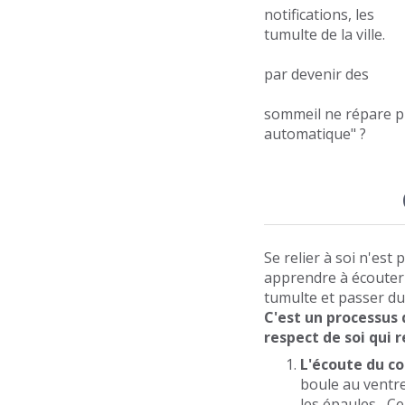
notifications, 
tumulte de la ville.
A force de cour
par deveni
Avez vous déjà r
sommeil ne rép
automatique" ?
Ce sont des sig
Se relier à soi n'est 
apprendre à écouter 
tumulte et passer d
C'est un processus
respect de soi qui r
L'écoute du c
boule au ventre
les épaules....