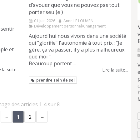
d'avouer que vous ne pouvez pas tout
porter seul(e )
01 Juin 2026
Anne LE LOUARN
V
Développement personnel/Changement
sentir
v
Aujourd'hui nous vivons dans une société
E
qui "glorifie" l'autonomie à tout prix : "Je
ple et
gère, ça va passer, il y a plus malheureux
que moi ".
Beaucoup portent ...
 la suite...
Lire la suite...
e
prendre soin de soi
c
h
hage des articles 1-4 sur 8
1
2