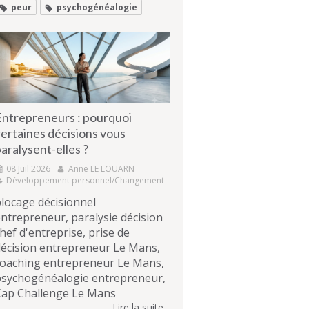
peur
psychogénéalogie
Entrepreneurs : pourquoi
ertaines décisions vous
aralysent-elles ?
08 Juil 2026
Anne LE LOUARN
Développement personnel/Changement
locage décisionnel
ntrepreneur, paralysie décision
hef d'entreprise, prise de
écision entrepreneur Le Mans,
coaching entrepreneur Le Mans,
psychogénéalogie entrepreneur,
Cap Challenge Le Mans
Lire la suite...