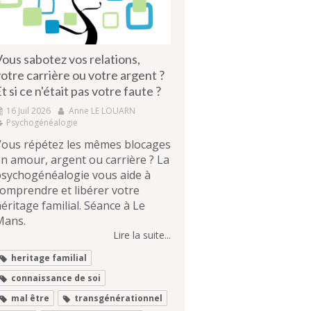
ous sabotez vos relations,
otre carrière ou votre argent ?
t si ce n'était pas votre faute ?
16 Juil 2026
Anne LE LOUARN
Psychogénéalogie
Vous répétez les mêmes blocages
n amour, argent ou carrière ? La
psychogénéalogie vous aide à
omprendre et libérer votre
éritage familial. Séance à Le
Mans.
Lire la suite...
heritage familial
connaissance de soi
mal être
transgénérationnel