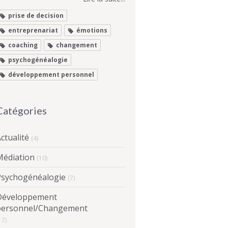
prise de decision
entreprenariat
émotions
coaching
changement
psychogénéalogie
développement personnel
Catégories
ctualité
(4)
Médiation
(10)
Psychogénéalogie
(7)
Développement
personnel/Changement
17)