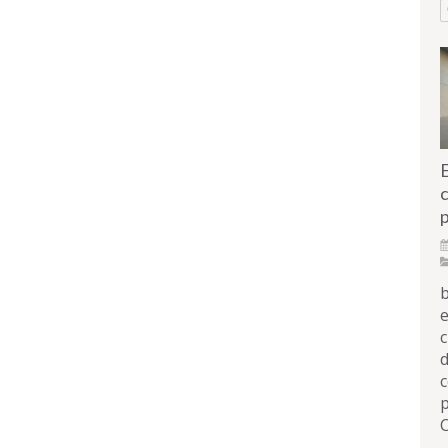
c
p
b
e
c
d