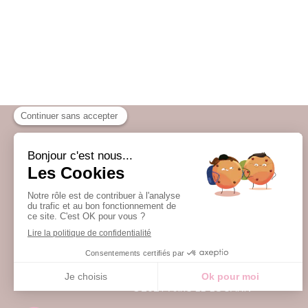
Accueil
Qui suis-je ?
Infos pratiques
Témoignages
Contact
©2021 Anne LE LOUARN