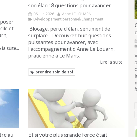
son élan : 8 questions pour avancer
06 Juin 2026
Anne LE LOUARN
Développement personnel/Changement
imposer
cile et
Blocage, perte d'élan, sentiment de
arn,
surplace… Découvrez huit questions
puissantes pour avancer, avec
 la suite...
l'accompagnement d'Anne Le Louarn,
V
praticienne à Le Mans.
Lire la suite...
prendre soin de soi
l
m
à
tre au
Et si votre plus grande force était