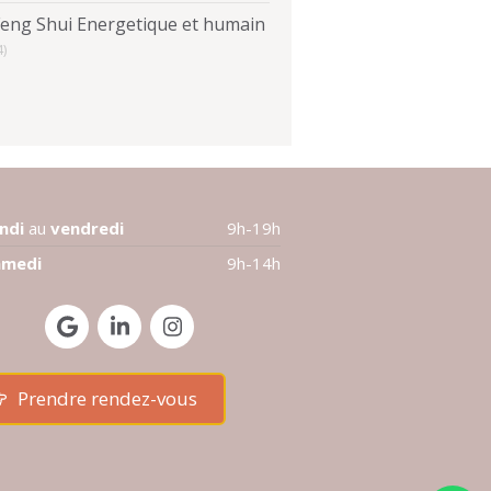
Feng Shui Energetique et humain
4)
undi
au
vendredi
9h-19h
amedi
9h-14h
Prendre rendez-vous