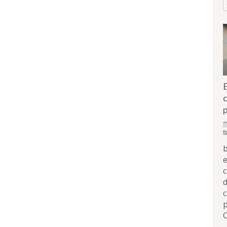
c
p
b
e
c
d