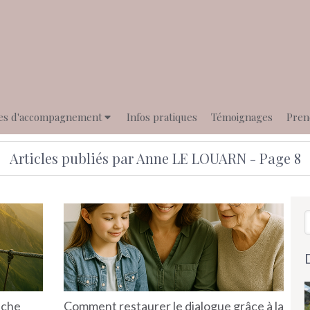
es d'accompagnement
Infos pratiques
Témoignages
Pren
Articles publiés par Anne LE LOUARN - Page 8
R
êche
Comment restaurer le dialogue grâce à la