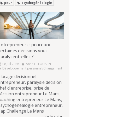
peur
psychogénéalogie
Entrepreneurs : pourquoi
ertaines décisions vous
aralysent-elles ?
08 Juil 2026
Anne LE LOUARN
Développement personnel/Changement
locage décisionnel
ntrepreneur, paralysie décision
hef d'entreprise, prise de
écision entrepreneur Le Mans,
coaching entrepreneur Le Mans,
psychogénéalogie entrepreneur,
Cap Challenge Le Mans
Lire la suite...