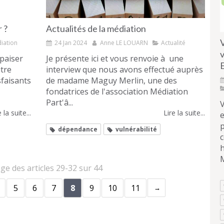
 ?
Actualités de la médiation
V
iation
24 Jan 2024
Anne LE LOUARN
Actualité
v
paiser
Je présente ici et vous renvoie à une
E
utre
interview que nous avons effectué auprès
sfaisants
de madame Maguy Merlin, une des
fondatrices de l'association Médiation
Part'â...
 la suite...
Lire la suite...
e
dépendance
vulnérabilité
c
h
age des articles 29-32 sur 44
5
6
7
8
9
10
11