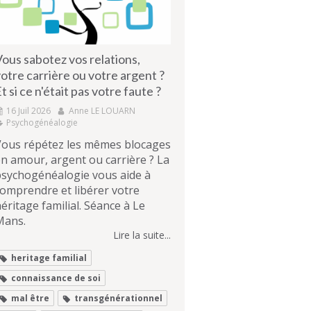
ous sabotez vos relations,
otre carrière ou votre argent ?
t si ce n'était pas votre faute ?
16 Juil 2026
Anne LE LOUARN
Psychogénéalogie
Vous répétez les mêmes blocages
n amour, argent ou carrière ? La
psychogénéalogie vous aide à
omprendre et libérer votre
éritage familial. Séance à Le
Mans.
Lire la suite...
heritage familial
connaissance de soi
mal être
transgénérationnel