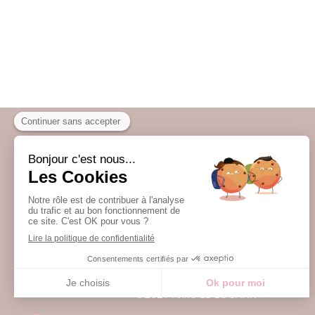
Accueil
Qui suis-je ?
Infos pratiques
Témoignages
Contact
©2021 Anne LE LOUARN