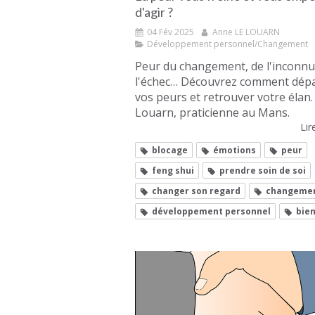
d'agir ?
04 Fév 2025
Anne LE LOUARN
Développement personnel/Changement
Peur du changement, de l'inconnu
l'échec… Découvrez comment dép
vos peurs et retrouver votre élan
Louarn, praticienne au Mans.
Lire
blocage
émotions
peur
feng shui
prendre soin de soi
changer son regard
changeme
développement personnel
bie