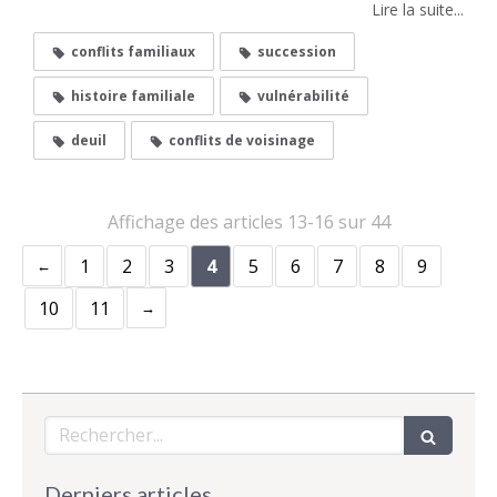
Lire la suite...
conflits familiaux
succession
histoire familiale
vulnérabilité
deuil
conflits de voisinage
Affichage des articles 13-16 sur 44
1
2
3
4
5
6
7
8
9
10
11
Rechercher
Derniers articles