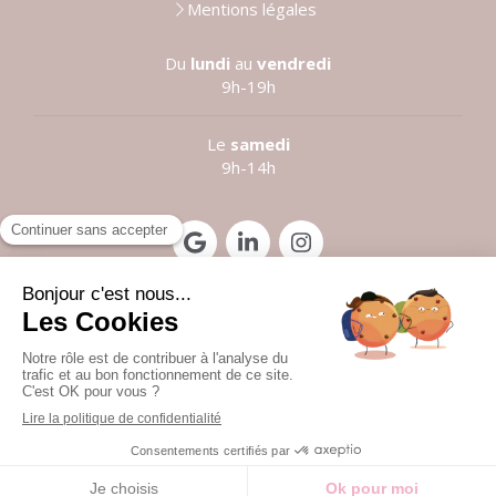
Mentions légales
Du
lundi
au
vendredi
9h-19h
Le
samedi
9h-14h
Prendre rendez-vous
©2021 Anne LE LOUARN
Création et référencement du site par Simplébo
Site partenaire de
Institut Cassiopée