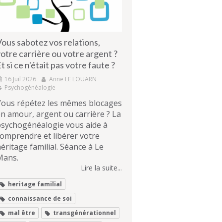
ous sabotez vos relations,
otre carrière ou votre argent ?
t si ce n'était pas votre faute ?
16 Juil 2026
Anne LE LOUARN
Psychogénéalogie
Vous répétez les mêmes blocages
n amour, argent ou carrière ? La
psychogénéalogie vous aide à
omprendre et libérer votre
éritage familial. Séance à Le
Mans.
Lire la suite...
heritage familial
connaissance de soi
mal être
transgénérationnel