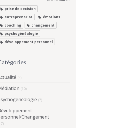
prise de decision
entreprenariat
émotions
coaching
changement
psychogénéalogie
développement personnel
Catégories
ctualité
(4)
Médiation
(10)
Psychogénéalogie
(7)
Développement
personnel/Changement
17)