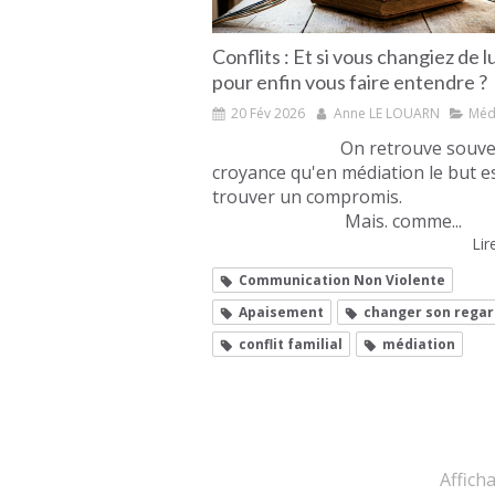
Conflits : Et si vous changiez de 
pour enfin vous faire entendre ?
20 Fév 2026
Anne LE LOUARN
Méd
On retrouve souvent 
croyance qu'en médiation le but e
trouver un compromis.
Mais. comme...
Lire
Communication Non Violente
Apaisement
changer son regar
conflit familial
médiation
Affich