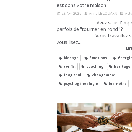
est dans votre maison
28 Avr 2026
Anne LE LOUARN
Actu
Avez vous l'impres
parfois de "tourner en rond" ?
Vous travaillez sur 
vous lisez...
Lire
blocage
émotions
énergi
conflit
coaching
heritage 
feng shui
changement
psychogénéalogie
bien-être