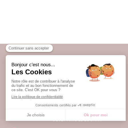
Accueil
Qui suis-je ?
Infos pratiques
Témoignages
Contact
©2021 Anne LE LOUARN