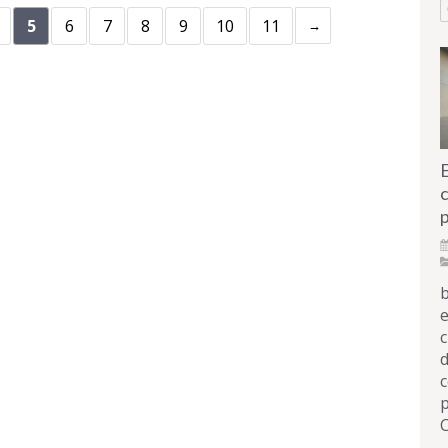
5
6
7
8
9
10
11
c
p
b
e
c
d