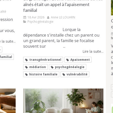
aînés était un appel à l'apaisement
familial
alité
18 Avr 2026
Anne LE LOUARN
sion
Psychogénéalogie
Lorque la
vous,
dépendance s'installe chez un parent ou
un grand parent, la famille se focalise
 la suite...
V
souvent sur ...
e
Lire la suite...
familial
transgénérationnel
Apaisement
l
médiation
psychogénéalogie
m
à
histoire familiale
vulnérabilité