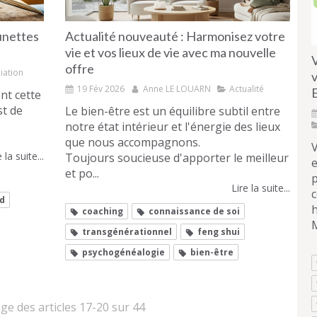
lunettes
Actualité nouveauté : Harmonisez votre
vie et vos lieux de vie avec ma nouvelle
V
offre
iation
v
19 Fév 2026
Anne LE LOUARN
Actualité
E
cette
st de
Le bien-être est un équilibre subtil entre
notre état intérieur et l'énergie des lieux
que nous accompagnons.
 la suite...
Toujours soucieuse d'apporter le meilleur
e
et po...
Lire la suite...
c
d
h
coaching
connaissance de soi
transgénérationnel
feng shui
psychogénéalogie
bien-être
age des articles 17-20 sur 44