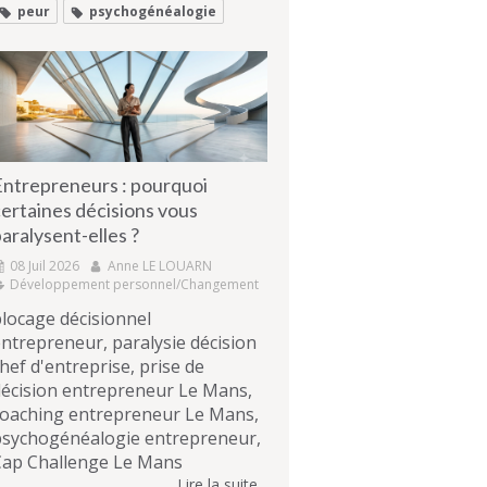
peur
psychogénéalogie
Entrepreneurs : pourquoi
ertaines décisions vous
aralysent-elles ?
08 Juil 2026
Anne LE LOUARN
Développement personnel/Changement
locage décisionnel
ntrepreneur, paralysie décision
hef d'entreprise, prise de
écision entrepreneur Le Mans,
coaching entrepreneur Le Mans,
psychogénéalogie entrepreneur,
Cap Challenge Le Mans
Lire la suite...